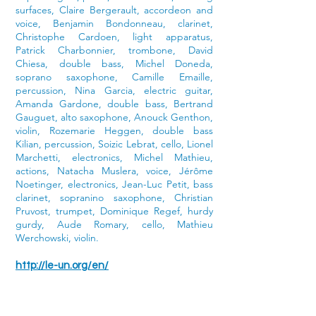
surfaces, Claire Bergerault, accordeon and
voice, Benjamin Bondonneau, clarinet,
Christophe Cardoen, light apparatus,
Patrick Charbonnier, trombone, David
Chiesa, double bass, Michel Doneda,
soprano saxophone, Camille Emaille,
percussion, Nina Garcia, electric guitar,
Amanda Gardone, double bass, Bertrand
Gauguet, alto saxophone, Anouck Genthon,
violin, Rozemarie Heggen, double bass
Kilian, percussion, Soizic Lebrat, cello, Lionel
Marchetti, electronics, Michel Mathieu,
actions, Natacha Muslera, voice, Jérôme
Noetinger, electronics, Jean-Luc Petit, bass
clarinet, sopranino saxophone, Christian
Pruvost, trumpet, Dominique Regef, hurdy
gurdy, Aude Romary, cello, Mathieu
Werchowski, violin.
http://le-un.org/en/