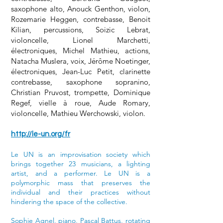
saxophone alto, Anouck Genthon, violon,
Rozemarie Heggen, contrebasse, Benoit
Kilian, percussions, Soizic Lebrat,
violoncelle, Lionel Marchetti,
électroniques, Michel Mathieu, actions,
Natacha Muslera, voix, Jérôme Noetinger,
électroniques, Jean-Luc Petit, clarinette
contrebasse, saxophone sopranino,
Christian Pruvost, trompette, Dominique
Regef, vielle à roue, Aude Romary,
violoncelle, Mathieu Werchowski, violon.
http://le-un.org/fr
Le UN is an improvisation society which
brings together 23 musicians, a lighting
artist, and a performer. Le UN is a
polymorphic mass that preserves the
individual and their practices without
hindering the space of the collective.
Sophie Agnel, piano, Pascal Battus, rotating